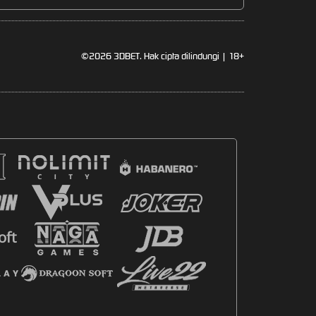
©2026 3DBET. Hak cipta dilindungi | 18+