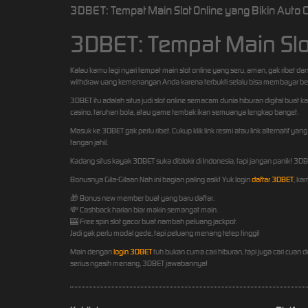
3DBET: Tempat Main Slot Online yang Bikin Auto 
3DBET: Tempat Main Slo
Kalau kamu lagi nyari tempat main slot online yang seru, aman, gak ribet
withdraw uang kemenangan Anda karena terbukti selalu bisa membayar 
3DBET itu adalah situs judi slot online semacam dunia hiburan digital buat 
casino, taruhan bola, atau game tembak ikan semuanya lengkap banget.
Masuk ke 3DBET gak perlu ribet. Cukup klik link resmi atau link alternatif yan
tangan jahil.
Kadang situs kayak 3DBET suka diblokir di Indonesia, tapi jangan panik! 3DBE
Bonusnya Gila-Gilaan Nah ini bagian paling asik! Yuk login
daftar 3DBET
, ka
🎁 Bonus new member buat yang baru daftar.
💸 Cashback harian biar makin semangat main.
🎰 Free spin slot gacor buat nambah peluang jackpot.
Jadi gak perlu modal gede, tapi peluang menang tetep tinggi!
Main dengan
login 3DBET
tuh bukan cuma cari hiburan, tapi juga cari cuan
serius ngasih menang, 3DBET jawabannya!