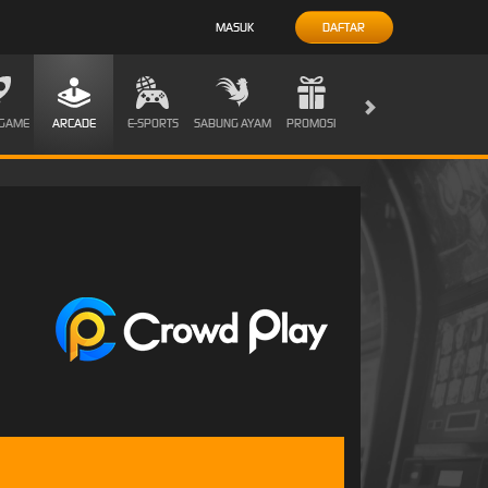
MASUK
DAFTAR
 GAME
ARCADE
E-SPORTS
SABUNG AYAM
PROMOSI