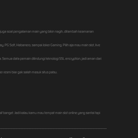
pi juga soal pengalaman main yang bikin nagih, ditambah keamanan
, PG Soft, Habanero, sampai Joker Gaming. Pilih aja mau main slot, live
 aja. Semua data pemain dilindungi teknologi SSL encryption, jadi aman dari
er resmi biar gak salah masuk situs palsu.
f banget. Jadi kalau kamu mau tempat main slot online yang santai tapi