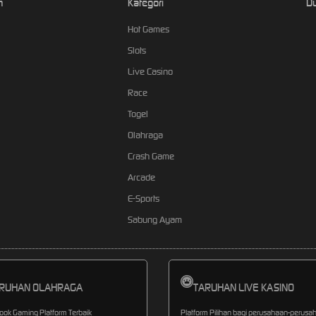
m
Kategori
D
Hot Games
Slots
Live Casino
Race
Togel
Olahraga
Crash Game
Arcade
E-Sports
Sabung Ayam
RUHAN OLAHRAGA
TARUHAN LIVE KASINO
ook Gaming Platform Terbaik
Platform Pilihan bagi perusahaan-perusa