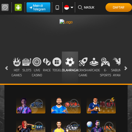
Main di
MASUK
DAFTAR
Telegram
HOT
SLOTS
LIVE
RACE
TOGEL
OLAHRAGA
CRASH
ARCADE
E-
SABUNG
PROM
GAMES
CASINO
GAME
SPORTS
AYAM
i
i
i
i
i
i