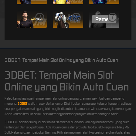
i
i
i
3DBET: Tempat Main Slot Online yang Bikin Auto Cuan
3DBET: Tempat Main Slot
Online yang Bikin Auto Cuan
Kalau kamu lagi nyari tempat main slot online yang seru, aman, gak ribet dan gampang
menang,
3DBET
wajib masuk daftar kamu! Di sini bukan cuma soal keberuntungan, tapi juga
soal pengalaman main yang bikin nagih, ditambah keamanan withdraw uang kemenangan
Anda karena terbukti selalu bisa membayar berapapun jumlah kemenangan Anda.
3DBET itu adalah situs judi slot online semacam dunia hiburan digital buat kamu yang suka
tantangan dan jackpot besar. Ada ribuan game dari provider top kayak Pragmatic Play, PG
Soft, Habanero, sampai Joker Gaming. Pilih aja mau main slot, live casino, taruhan bola, atau