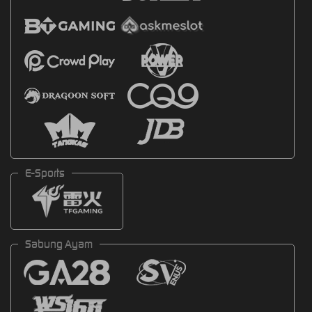
E-Sports
Sabung Ayam