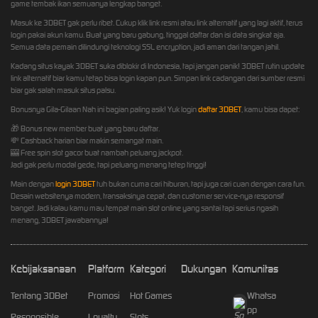
game tembak ikan semuanya lengkap banget.
Masuk ke 3DBET gak perlu ribet. Cukup klik link resmi atau link alternatif yang lagi aktif, terus
login pakai akun kamu. Buat yang baru gabung, tinggal daftar dan isi data singkat aja.
Semua data pemain dilindungi teknologi SSL encryption, jadi aman dari tangan jahil.
Kadang situs kayak 3DBET suka diblokir di Indonesia, tapi jangan panik! 3DBET rutin update
link alternatif biar kamu tetap bisa login kapan pun. Simpan link cadangan dari sumber resmi
biar gak salah masuk situs palsu.
Bonusnya Gila-Gilaan Nah ini bagian paling asik! Yuk login
daftar 3DBET
, kamu bisa dapet:
🎁 Bonus new member buat yang baru daftar.
💸 Cashback harian biar makin semangat main.
🎰 Free spin slot gacor buat nambah peluang jackpot.
Jadi gak perlu modal gede, tapi peluang menang tetep tinggi!
Main dengan
login 3DBET
tuh bukan cuma cari hiburan, tapi juga cari cuan dengan cara fun.
Desain websitenya modern, transaksinya cepat, dan customer service-nya responsif
banget. Jadi kalau kamu mau tempat main slot online yang santai tapi serius ngasih
menang, 3DBET jawabannya!
Kebijaksanaan
Platform
Kategori
Dukungan
Komunitas
Tentang 3DBet
Promosi
Hot Games
Whatsa
pp
Responsible
Loyalty
Slots