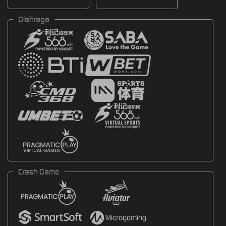
Olahraga
Crash Game