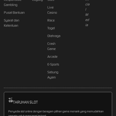
Gambling
Live
Pusat Bantuan
Casino
Syarat dan
Race
Ketentuan
Togel
Olahraga
Crash
Game
Arcade
E-Sports
Sabung
Ayam
TARUHAN SLOT
Penyedia slot online dengan beragam pilihan game menarik yang memudahkan
pemain untuk mencapai jackpot