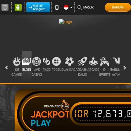
Main di
MASUK
DAFTAR
Telegram
HOT
SLOTS
LIVE
RACE
TOGEL
OLAHRAGA
CRASH
ARCADE
E-
SABUNG
PROM
GAMES
CASINO
GAME
SPORTS
AYAM
IDR
12,673,
JACKPOT
PLAY