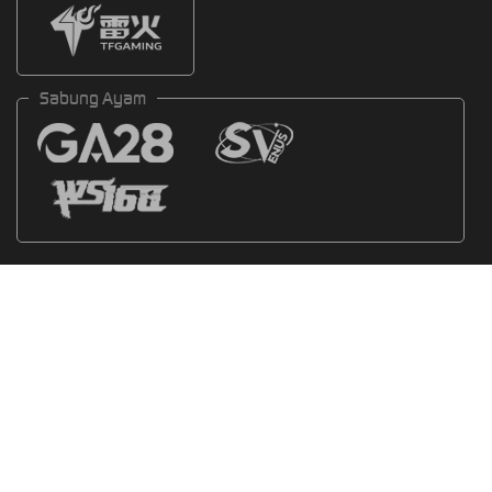
Sabung Ayam