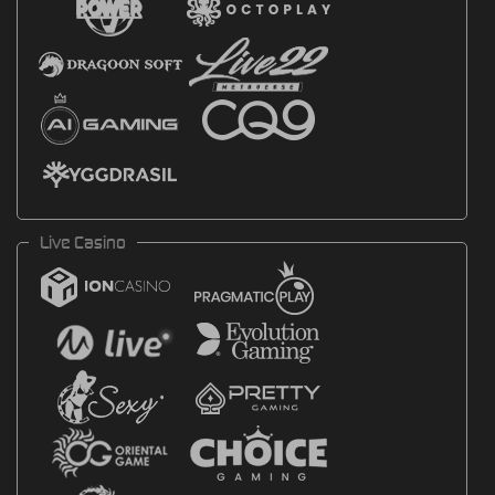
Live Casino