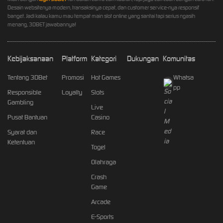
Desain websitenya modern, transaksinya cepat, dan customer service-nya responsif
banget. Jadi kalau kamu mau tempat main slot online yang santai tapi serius ngasih
menang, 3DBET jawabannya!
Kebijaksanaan
Platform
Kategori
Dukungan
Komunitas
Tentang 3DBet
Promosi
Hot Games
Whatsa
pp
Responsible
Loyalty
Slots
Gambling
Live
Pusat Bantuan
Casino
Syarat dan
Race
Ketentuan
Togel
Olahraga
Crash
Game
Arcade
E-Sports