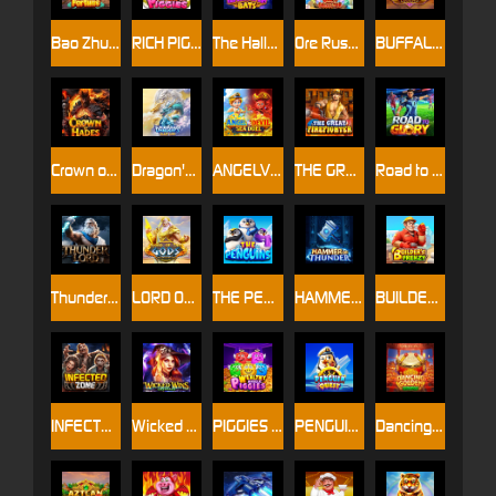
Bao Zhu Fortune
RICH PIGGIES
The Hallowin Bats
Ore Rush: Cart Collector
BUFFALO LEGEND
Crown of Hades
Dragon's Blaze Link
ANGELVSDEVIL SEA DUEL
THE GREAT FIREFIGHTER
Road to Glory
Thunder Lord
LORD OF THE GODS
THE PENGUINS
HAMMER OF THUNDER
BUILDER'S FRENZY
INFECTED ZONE
Wicked Wins: Crystals
PIGGIES WEALTHY ANGELIC
PENGUIN QUEST
Dancing Golden Drums