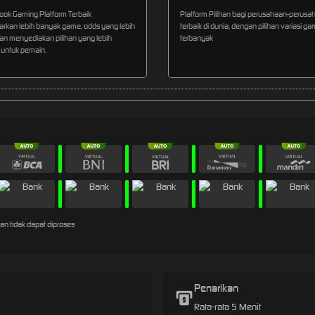
ook Gaming Platform Terbaik
Platform Pilihan bagi perusahaan-perusa
kan lebih banyak game, odds yang lebih
terbaik di dunia, dengan pilihan variasi g
 dan menyediakan pilihan yang lebih
terbanyak
untuk pemain.
an tidak dapat diproses
Penarikan
Rata-rata 5 Menit