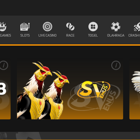
 GAMES
SLOTS
LIVE CASINO
RACE
TOGEL
OLAHRAGA
CRASH
i
i