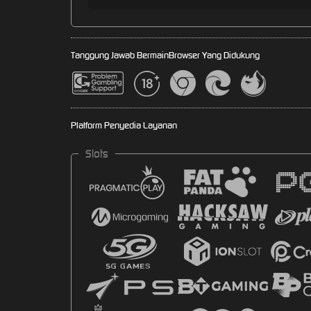
Tanggung Jawab Bermain
Browser Yang Didukung
Platform Penyedia Layanan
Slots