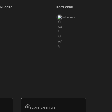
ukungan
Komunitas
Whatsapp
TARUHAN TOGEL