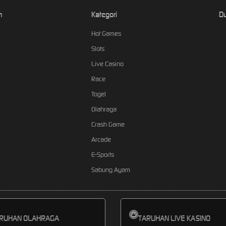
m
Kategori
D
Hot Games
Slots
Live Casino
Race
Togel
Olahraga
Crash Game
Arcade
E-Sports
Sabung Ayam
RUHAN OLAHRAGA
TARUHAN LIVE KASINO