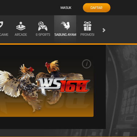
MASUK
DAFTAR
 GAME
ARCADE
E-SPORTS
SABUNG AYAM
PROMOSI
i