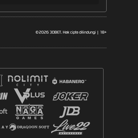
©2026 3DBET. Hak cipta dilindungi | 18+