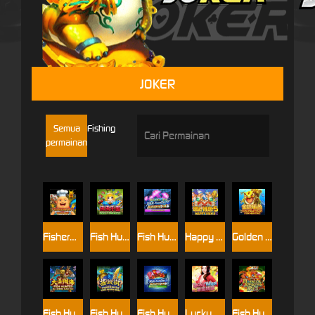
JOKER
Semua
Fishing
permainan
Fisherman's Wharf
Fish Hunter Insect Paradise
Fish Hunter 2 EX-Pro
Happy Fish 5
Golden Toad Fish Hunting
Fish Hunting: Da Sheng Nao Hai
Fish Hunting: Yao Qian Shu
Fish Hunter 2 EX-Novice
Lucky Wheel
Fish Hunter Monster Awaken