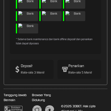
* Selama bank maintenance dan bank offline deposit dan penarikan
tidak dapat diproses
Deposit
Penarikan
Rata-rata 3 Menit
Rata-rata 5 Menit
Tanggung Jawab
Browser Yang
Bermain
Didukung
©2026 3DBET. Hak cipta