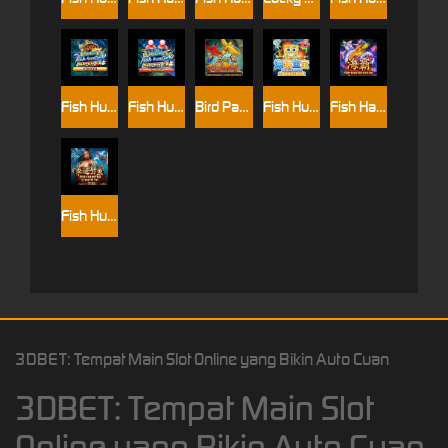
Fish Hunter 2 EX-Newbie
Fish Hunter 2 EX-My Club
Bird Paradise
Fish Hunter Spongebob
Fish Haiba
Fish Hunting: Li Kui Pi Yu
3DBET: Tempat Main Slot Online yang Bikin Auto Cuan
3DBET: Tempat Main Slot
Online yang Bikin Auto Cuan