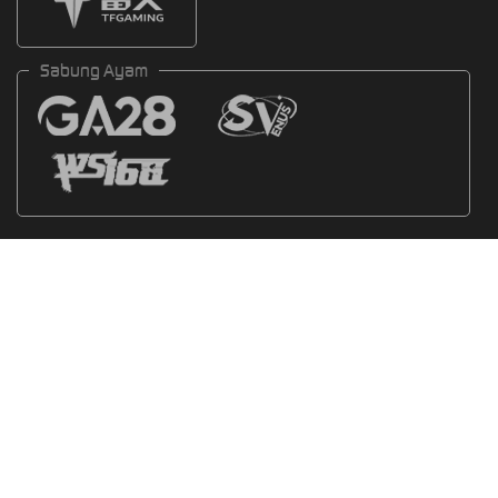
Sabung Ayam