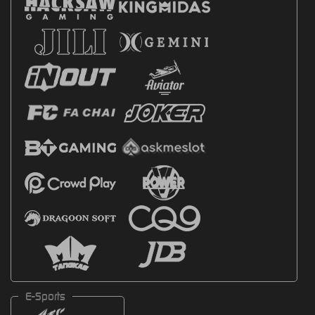
E-Sports