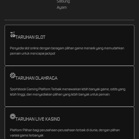
Sabung
Ayam
TARUHAN SLOT
Penyedia slot online dengan beragam pilihan game menarik yang memudahkan
pemain untuk mencapai jackpot
TARUHAN OLAHRAGA
Sportsbook Gaming Platform Terbaik menawarkan lebih banyak game, odds yang
lebih tinggi, dan menyediakan pilihan yang lebih banyak untuk pemain.
TARUHAN LIVE KASINO
Platform Pilihan bagi perusahaan-perusahaan terbaik di dunia, dengan pilihan
variasi game terbanyak