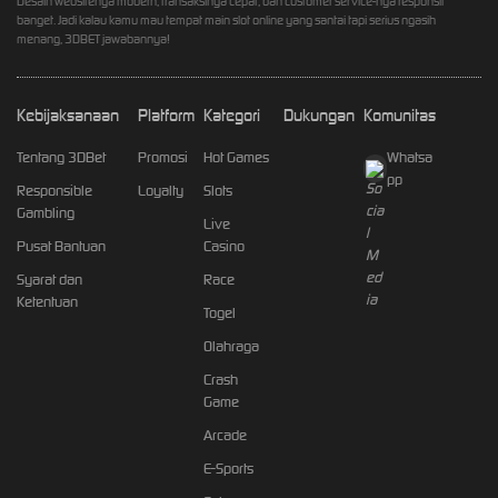
Desain websitenya modern, transaksinya cepat, dan customer service-nya responsif
banget. Jadi kalau kamu mau tempat main slot online yang santai tapi serius ngasih
menang, 3DBET jawabannya!
Kebijaksanaan
Platform
Kategori
Dukungan
Komunitas
Tentang 3DBet
Promosi
Hot Games
Whatsa
pp
Responsible
Loyalty
Slots
Gambling
Live
Pusat Bantuan
Casino
Syarat dan
Race
Ketentuan
Togel
Olahraga
Crash
Game
Arcade
E-Sports