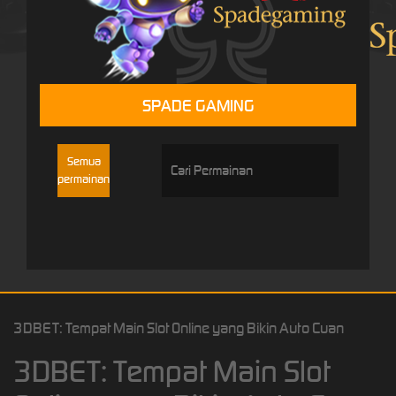
SPADE GAMING
Semua
permainan
3DBET: Tempat Main Slot Online yang Bikin Auto Cuan
3DBET: Tempat Main Slot