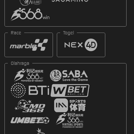
Race
Togel
Olahraga