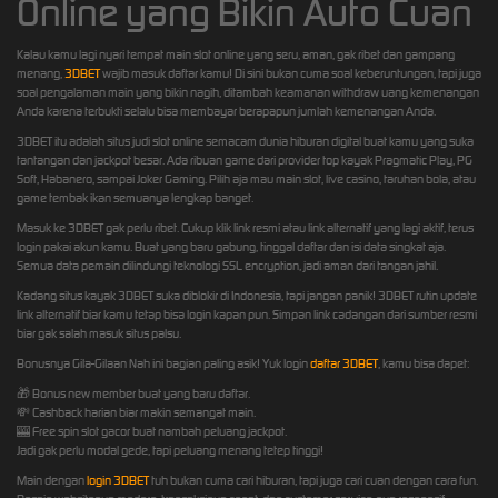
Online yang Bikin Auto Cuan
Kalau kamu lagi nyari tempat main slot online yang seru, aman, gak ribet dan gampang
menang,
3DBET
wajib masuk daftar kamu! Di sini bukan cuma soal keberuntungan, tapi juga
soal pengalaman main yang bikin nagih, ditambah keamanan withdraw uang kemenangan
Anda karena terbukti selalu bisa membayar berapapun jumlah kemenangan Anda.
3DBET itu adalah situs judi slot online semacam dunia hiburan digital buat kamu yang suka
tantangan dan jackpot besar. Ada ribuan game dari provider top kayak Pragmatic Play, PG
Soft, Habanero, sampai Joker Gaming. Pilih aja mau main slot, live casino, taruhan bola, atau
game tembak ikan semuanya lengkap banget.
Masuk ke 3DBET gak perlu ribet. Cukup klik link resmi atau link alternatif yang lagi aktif, terus
login pakai akun kamu. Buat yang baru gabung, tinggal daftar dan isi data singkat aja.
Semua data pemain dilindungi teknologi SSL encryption, jadi aman dari tangan jahil.
Kadang situs kayak 3DBET suka diblokir di Indonesia, tapi jangan panik! 3DBET rutin update
link alternatif biar kamu tetap bisa login kapan pun. Simpan link cadangan dari sumber resmi
biar gak salah masuk situs palsu.
Bonusnya Gila-Gilaan Nah ini bagian paling asik! Yuk login
daftar 3DBET
, kamu bisa dapet:
🎁 Bonus new member buat yang baru daftar.
💸 Cashback harian biar makin semangat main.
🎰 Free spin slot gacor buat nambah peluang jackpot.
Jadi gak perlu modal gede, tapi peluang menang tetep tinggi!
Main dengan
login 3DBET
tuh bukan cuma cari hiburan, tapi juga cari cuan dengan cara fun.