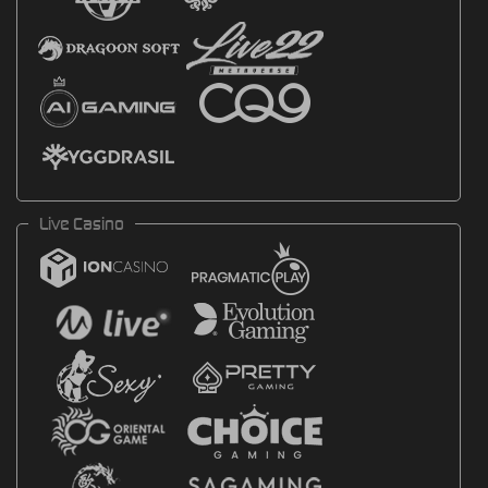
Live Casino