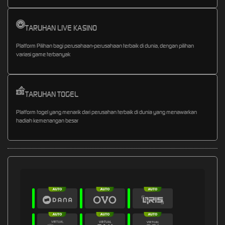
TARUHAN LIVE KASINO
Platform Pilihan bagi perusahaan-perusahaan terbaik di dunia, dengan pilihan
variasi game terbanyak
TARUHAN TOGEL
Platform togel yang menarik dari perusahan terbaik di dunia yang menawarkan
hadiah kemenangan besar