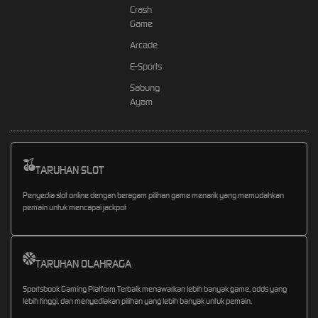
Crash
Game
Arcade
E-Sports
Sabung
Ayam
TARUHAN SLOT
Penyedia slot online dengan beragam pilihan game menarik yang memudahkan
pemain untuk mencapai jackpot
TARUHAN OLAHRAGA
Sportsbook Gaming Platform Terbaik menawarkan lebih banyak game, odds yang
lebih tinggi, dan menyediakan pilihan yang lebih banyak untuk pemain.