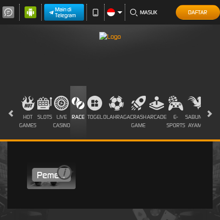
Main di
MASUK
DAFTAR
Telegram
HOT
SLOTS
LIVE
RACE
TOGEL
OLAHRAGA
CRASH
ARCADE
E-
SABUNG
PROM
GAMES
CASINO
GAME
SPORTS
AYAM
i