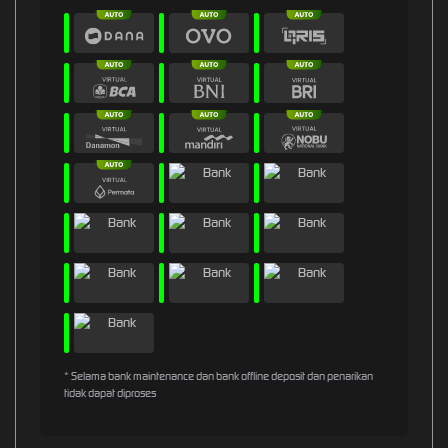
* Selama bank maintenance dan bank offline deposit dan penarikan
tidak dapat diproses