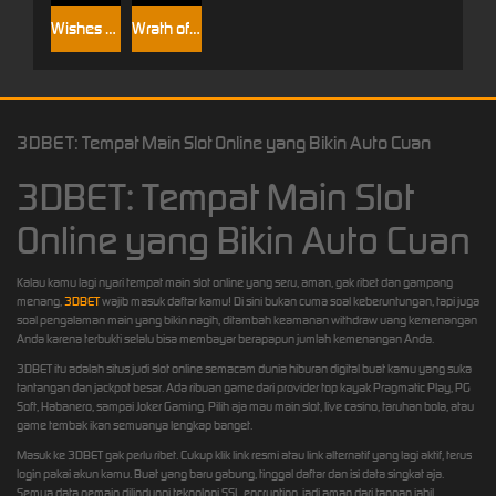
Wishes of the Genie
Wrath of Zeus
3DBET: Tempat Main Slot Online yang Bikin Auto Cuan
3DBET: Tempat Main Slot
Online yang Bikin Auto Cuan
Kalau kamu lagi nyari tempat main slot online yang seru, aman, gak ribet dan gampang
menang,
3DBET
wajib masuk daftar kamu! Di sini bukan cuma soal keberuntungan, tapi juga
soal pengalaman main yang bikin nagih, ditambah keamanan withdraw uang kemenangan
Anda karena terbukti selalu bisa membayar berapapun jumlah kemenangan Anda.
3DBET itu adalah situs judi slot online semacam dunia hiburan digital buat kamu yang suka
tantangan dan jackpot besar. Ada ribuan game dari provider top kayak Pragmatic Play, PG
Soft, Habanero, sampai Joker Gaming. Pilih aja mau main slot, live casino, taruhan bola, atau
game tembak ikan semuanya lengkap banget.
Masuk ke 3DBET gak perlu ribet. Cukup klik link resmi atau link alternatif yang lagi aktif, terus
login pakai akun kamu. Buat yang baru gabung, tinggal daftar dan isi data singkat aja.
Semua data pemain dilindungi teknologi SSL encryption, jadi aman dari tangan jahil.