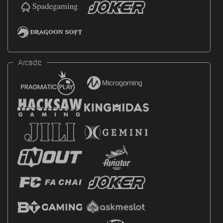
Arcade