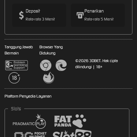
Deposit
Penarikan
Rata-rata 3 Menit
Rata-rata 5 Menit
Tanggung Jawab
Browser Yang
Bermain
Didukung
©2026 3DBET. Hak cipta
dilindungi | 18+
Platform Penyedia Layanan
Slots