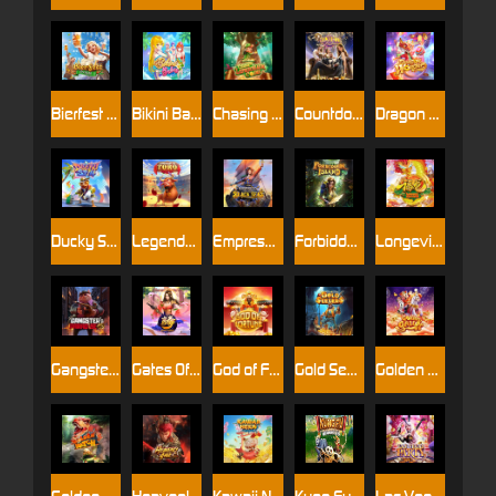
Bierfest Delight
Bikini Babes
Chasing Leprechaun Coins
Countdown to Fortune
Dragon Wonder
Ducky Spin
Legendary El Toro
Empress of the Black Seas
Forbidden Island
Longevity dragon(Fulong)
Gangster's Paradise
Gates Of Kunlun
God of Fortune
Gold Seekers
Golden Gallop