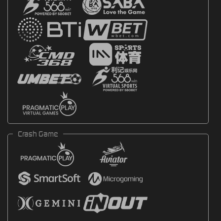
Crash Game