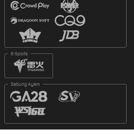
E-Sports
Sabung Ayam