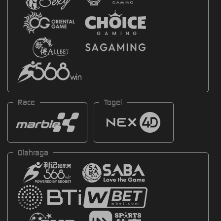
Race
Togel
Olahraga