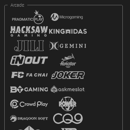
Arcade