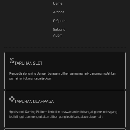
Game
Arcade
E-Sports
Sabung
Ayam
TARUHAN SLOT
Penyedia slot online dengan beragam pilihan game menarik yang memudahkan
pemain untuk mencapai jackpot
TARUHAN OLAHRAGA
Sportsbook Gaming Platform Terbaik menawarkan lebih banyak game, odds yang
lebih tinggi, dan menyediakan pilihan yang lebih banyak untuk pemain.